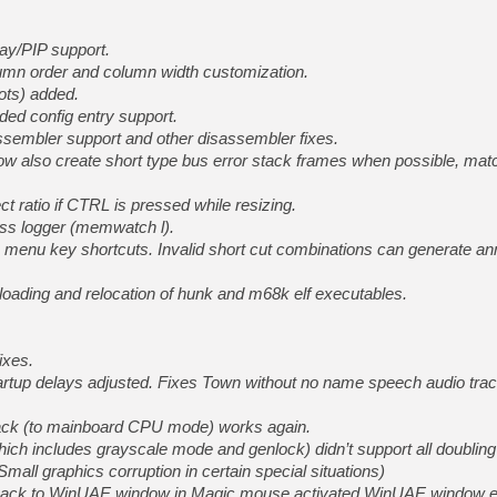
[Mo5] Brickboy cherche à r
[GK] Minecraft et ses « Gra
ay/PIP support.
lumn order and column width customization.
[GK] Beast of Reincarnation
ots) added.
[GK] Ubisoft : fin de parti
[GK] Mémoire cash - Metroid
ed config entry support.
[GK] Dan Houser (GTA) défe
sembler support and other disassembler fixes.
[GK] Comment EA Sports FC
w also create short type bus error stack frames when possible, matc
[GK] Crimson Moon : un Dark
[GK] Isle of Reveries : le j
[GK] Moonlighter 2 : The En
ratio if CTRL is pressed while resizing.
[GK] Capcom relance Monste
ss logger (memwatch l).
enu key shortcuts. Invalid short cut combinations can generate an
oading and relocation of hunk and m68k elf executables.
[Mo5] Deux inédits du Virtu
[GK] Le beat'em up The Walk
[LTF] Eté 2026 - Séquence 
ixes.
rtup delays adjusted. Fixes Town without no name speech audio trac
back (to mainboard CPU mode) works again.
ich includes grayscale mode and genlock) didn’t support all doublin
mall graphics corruption in certain special situations)
back to WinUAE window in Magic mouse activated WinUAE window e