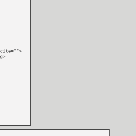
cite="">
g>