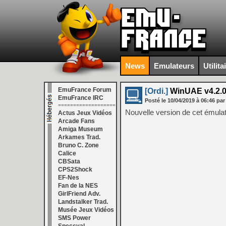
News
Emulateurs
Utilita
EmuFrance Forum
[Ordi.]
WinUAE v4.2.
EmuFrance IRC
Posté le
10/04/2019
à
06:46
par
===================
Nouvelle version de cet émulat
Actus Jeux Vidéos
Arcade Fans
Amiga Museum
Arkames Trad.
Bruno C. Zone
Calice
CBSata
CPS2Shock
EF-Nes
Fan de la NES
GirlFriend Adv.
Landstalker Trad.
Musée Jeux Vidéos
SMS Power