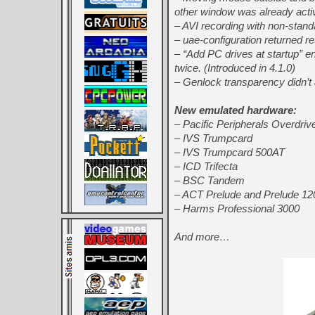
other window was already acti
– AVI recording with non-standa
– uae-configuration returned 
– “Add PC drives at startup” 
twice. (Introduced in 4.1.0)
– Genlock transparency didn’t
New emulated hardware:
– Pacific Peripherals Overdriv
– IVS Trumpcard
– IVS Trumpcard 500AT
– ICD Trifecta
– BSC Tandem
– ACT Prelude and Prelude 12
– Harms Professional 3000
And more…