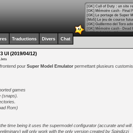
[GK] Le portage de Super M
[Mo5] Le jeu de course fut
[GK] Guillermo del Toro ado
[LTF] Eté 2026 - Séquence 
ires
Traductions
Divers
Chat
[GK] Mistfall Hunter : déjà 
[GK] Wo Long 2 évolue avec
[GK] Crossfire : un TPS à 100
 UI (2019/04/12)
[LS] [PS5] Premiers signes 
 Jets
un frontend pour
Super Model Emulator
permettant plusieurs customis
[Mo5] DOOM arrive en cart
upported games
[GK] Bethesda fête les 30 
 (snaps).
[GK] Roblox : l'action en B
ectories.
Load Rom)
[GK] Agenda - GeForce NOW
[GK] Devolver Digital en a 
 the time being it uses the supermodel configurator (accurate and will 
[LS] [PS5] ps5-y2jb-autolo
eliminary) will only work with the only version created by Spindizzi