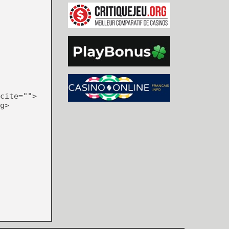
cite="">
g>