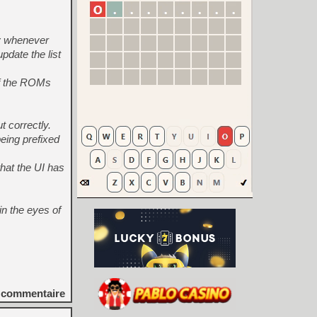
ay whenever
update the list
 of the ROMs
 correctly.
eing prefixed
that the UI has
n the eyes of
commentaire