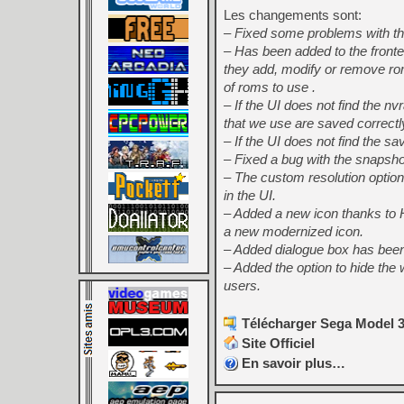
Les changements sont:
– Fixed some problems with the
– Has been added to the fronte
they add, modify or remove roms 
of roms to use .
– If the UI does not find the nvr
that we use are saved correctl
– If the UI does not find the sav
– Fixed a bug with the snapsho
– The custom resolution option
in the UI.
– Added a new icon thanks to Hi
a new modernized icon.
– Added dialogue box has been
– Added the option to hide th
users.
Télécharger Sega Model 3 
Site Officiel
En savoir plus…