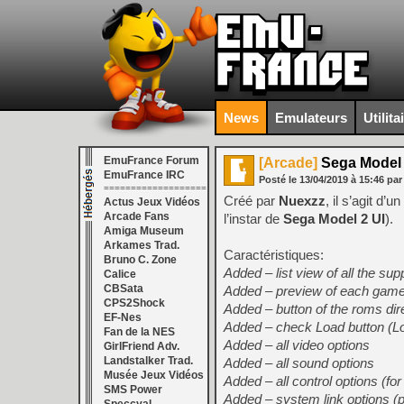
News
Emulateurs
Utilita
EmuFrance Forum
[Arcade]
Sega Model 3
EmuFrance IRC
Posté le
13/04/2019
à
15:46
par
===================
Créé par
Nuexzz
, il s’agit d’
Actus Jeux Vidéos
Arcade Fans
l’instar de
Sega Model 2 UI
).
Amiga Museum
Arkames Trad.
Caractéristiques:
Bruno C. Zone
Added – list view of all the s
Calice
CBSata
Added – preview of each game
CPS2Shock
Added – button of the roms dir
EF-Nes
Added – check Load button (
Fan de la NES
Added – all video options
GirlFriend Adv.
Landstalker Trad.
Added – all sound options
Musée Jeux Vidéos
Added – all control options (for
SMS Power
Added – system link options (pr