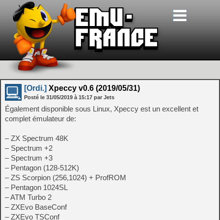
[Ordi.]
Xpeccy v0.6 (2019/05/31)
Posté le
31/05/2019
à
15:17
par Jets
Également disponible sous Linux, Xpeccy est un excellent et
complet émulateur de:
– ZX Spectrum 48K
– Spectrum +2
– Spectrum +3
– Pentagon (128-512K)
– ZS Scorpion (256,1024) + ProfROM
– Pentagon 1024SL
– ATM Turbo 2
– ZXEvo BaseConf
– ZXEvo TSConf