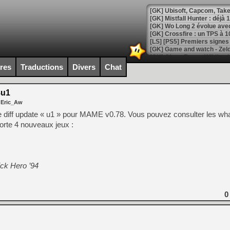
[GK] Mistfall Hunter : déjà 
[GK] Wo Long 2 évolue avec
[GK] Crossfire : un TPS à 100
[LS] [PS5] Premiers signes 
ires
Traductions
Divers
Chat
8u1
[Mo5] DOOM arrive en cart
 Eric_Aw
[GK] Bethesda fête les 30 
[GK] Roblox : l'action en B
 diff update « u1 » pour MAME v0.78. Vous pouvez consulter les w
orte 4 nouveaux jeux :
[GK] Agenda - GeForce NOW
[GK] Devolver Digital en a 
ick Hero ’94
[LS] [PS5] ps5-y2jb-autolo
[GK] Pourquoi Marvel Tokon 
[GK] Test : Restory : Chill
0
[GK] GTA 6 : Rockstar Games
[GK] Hot Wheels Infinite Rus
[GK] Mémoire cash - Secret 
[GK] Résultats Nintendo : 