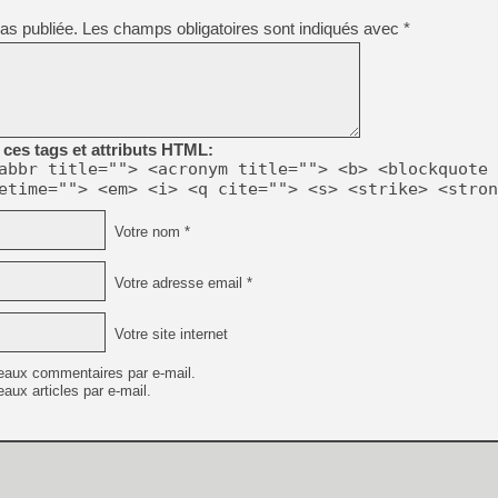
[GK] Déjà des dégraissage
as publiée.
Les champs obligatoires sont indiqués avec
*
[Mo5] Brickboy cherche à r
[GK] Minecraft et ses « Gra
[GK] Beast of Reincarnation
[GK] Ubisoft : fin de parti
[GK] Mémoire cash - Metroid
[GK] Dan Houser (GTA) défe
ces tags et attributs HTML:
[GK] Comment EA Sports FC
abbr title=""> <acronym title=""> <b> <blockquote 
[GK] Crimson Moon : un Dark
etime=""> <em> <i> <q cite=""> <s> <strike> <stron
[GK] Isle of Reveries : le j
[GK] Moonlighter 2 : The En
[GK] Capcom relance Monste
Votre nom *
Votre adresse email *
[Mo5] Deux inédits du Virtu
[GK] Le beat'em up The Walk
Votre site internet
[LTF] Eté 2026 - Séquence 
eaux commentaires par e-mail.
aux articles par e-mail.