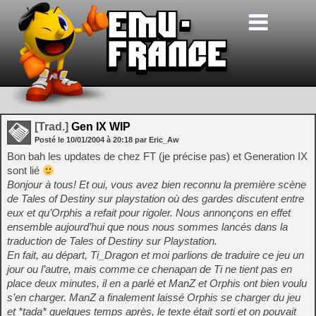
[Trad.]
Gen IX WIP
Posté le
10/01/2004
à
20:18
par Eric_Aw
Bon bah les updates de chez FT (je précise pas) et Generation IX
sont lié
Bonjour à tous! Et oui, vous avez bien reconnu la première scène
de Tales of Destiny sur playstation où des gardes discutent entre
eux et qu’Orphis a refait pour rigoler. Nous annonçons en effet
ensemble aujourd’hui que nous nous sommes lancés dans la
traduction de Tales of Destiny sur Playstation.
En fait, au départ, Ti_Dragon et moi parlions de traduire ce jeu un
jour ou l’autre, mais comme ce chenapan de Ti ne tient pas en
place deux minutes, il en a parlé et ManZ et Orphis ont bien voulu
s’en charger. ManZ a finalement laissé Orphis se charger du jeu
et *tada* quelques temps après, le texte était sorti et on pouvait