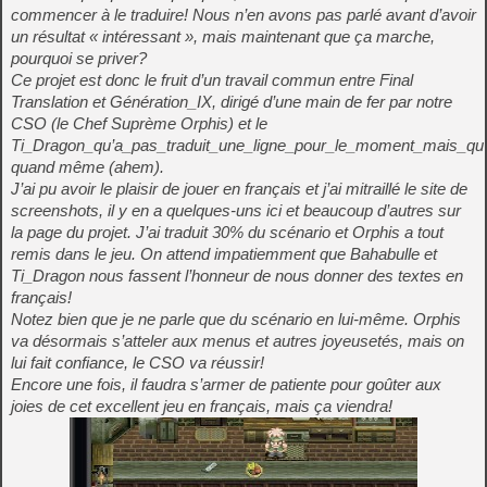
commencer à le traduire! Nous n’en avons pas parlé avant d’avoir
un résultat « intéressant », mais maintenant que ça marche,
pourquoi se priver?
Ce projet est donc le fruit d’un travail commun entre Final
Translation et Génération_IX, dirigé d’une main de fer par notre
CSO (le Chef Suprème Orphis) et le
Ti_Dragon_qu’a_pas_traduit_une_ligne_pour_le_moment_mais_qu
quand même (ahem).
J’ai pu avoir le plaisir de jouer en français et j’ai mitraillé le site de
screenshots, il y en a quelques-uns ici et beaucoup d’autres sur
la page du projet. J’ai traduit 30% du scénario et Orphis a tout
remis dans le jeu. On attend impatiemment que Bahabulle et
Ti_Dragon nous fassent l’honneur de nous donner des textes en
français!
Notez bien que je ne parle que du scénario en lui-même. Orphis
va désormais s’atteler aux menus et autres joyeusetés, mais on
lui fait confiance, le CSO va réussir!
Encore une fois, il faudra s’armer de patiente pour goûter aux
joies de cet excellent jeu en français, mais ça viendra!