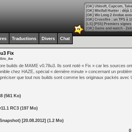
[GK] Mistfall Hunter : déjà 
[GK] Wo Long 2 évolue avec
[GK] Crossfire : un TPS à 100
[LS] [PS5] Premiers signes 
ires
Traductions
Divers
Chat
u3 Fix
[Mo5] DOOM arrive en cart
 Eric_Aw
[GK] Bethesda fête les 30 
[GK] Roblox : l'action en B
re builds de MAME v0.78u3. Ils sont noté « Fix » car les sources on
ponible chez HAZE, spécial « dernière minute » concernant un problè
a préciser que tout nos builds sont comme les originaux packés avec
[GK] Agenda - GeForce NOW
[GK] Devolver Digital en a 
[LS] [PS5] ps5-y2jb-autolo
8 (561 Ko)
[GK] Pourquoi Marvel Tokon 
v11.1 RC3 (197 Mo)
[GK] Test : Restory : Chill
[GK] GTA 6 : Rockstar Games
[GK] Hot Wheels Infinite Rus
napshot) [20.08.2012] (1.2 Mo)
[GK] Mémoire cash - Secret 
[GK] Résultats Nintendo : 
0