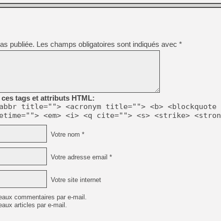
[GK] Déjà des dégraissage
[Mo5] Brickboy cherche à r
[GK] Minecraft et ses « Gra
[GK] Beast of Reincarnation
as publiée.
Les champs obligatoires sont indiqués avec
*
[GK] Ubisoft : fin de parti
[GK] Mémoire cash - Metroid
[GK] Dan Houser (GTA) défe
[GK] Comment EA Sports FC
[GK] Crimson Moon : un Dark
[GK] Isle of Reveries : le j
[GK] Moonlighter 2 : The En
ces tags et attributs HTML:
[GK] Capcom relance Monste
abbr title=""> <acronym title=""> <b> <blockquote 
etime=""> <em> <i> <q cite=""> <s> <strike> <stron
Votre nom *
[Mo5] Deux inédits du Virtu
[GK] Le beat'em up The Walk
[LTF] Eté 2026 - Séquence 
Votre adresse email *
Votre site internet
eaux commentaires par e-mail.
aux articles par e-mail.