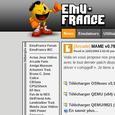
News
Emulateurs
Utilita
EmuFrance Forum
[Arcade]
MAME v0.78
EmuFrance IRC
Posté le
12/01/2004
à
02:42
par
===================
Voila on vous propose nos prop
Actus Jeux Vidéos
Arcade Fans
avec le tout dernier patch dis
Amiga Museum
driver « compgolf ». Je tiens 
Arkames Trad.
Bruno C. Zone
Calice
CBSata
Télécharger OS9exec v3.3
CPS2Shock
EF-Nes
Télécharger QEMU (x64) 
Fan de la NES
GirlFriend Adv.
Landstalker Trad.
Télécharger QEMU/9821 (S
Musée Jeux Vidéos
En savoir plus…
SMS Power