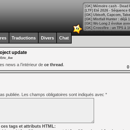
[LTF] Eté 2026 - Séquence 
[GK] Mistfall Hunter : déjà 
[GK] Wo Long 2 évolue avec
[GK] Crossfire : un TPS à 100
[LS] [PS5] Premiers signes 
ires
Traductions
Divers
Chat
ject update
 Eric_Aw
[Mo5] DOOM arrive en cart
s news a l’intérieur de
ce thread
.
0
[GK] Bethesda fête les 30 
[GK] Roblox : l'action en B
[GK] Agenda - GeForce NOW
[GK] Devolver Digital en a 
as publiée.
Les champs obligatoires sont indiqués avec
*
[LS] [PS5] ps5-y2jb-autolo
[GK] Pourquoi Marvel Tokon 
[GK] Test : Restory : Chill
[GK] GTA 6 : Rockstar Games
[GK] Hot Wheels Infinite Rus
ces tags et attributs HTML:
[GK] Mémoire cash - Secret 