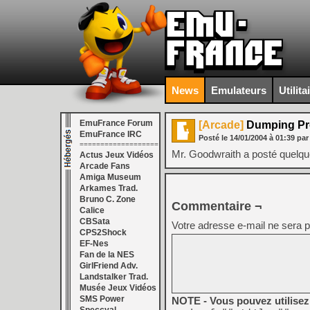
News
Emulateurs
Utilita
EmuFrance Forum
[Arcade]
Dumping Pro
EmuFrance IRC
Posté le
14/01/2004
à
01:39
par
===================
Mr. Goodwraith a posté quelque
Actus Jeux Vidéos
Arcade Fans
Amiga Museum
Arkames Trad.
Bruno C. Zone
Commentaire ¬
Calice
CBSata
Votre adresse e-mail ne sera p
CPS2Shock
EF-Nes
Fan de la NES
GirlFriend Adv.
Landstalker Trad.
Musée Jeux Vidéos
SMS Power
NOTE - Vous pouvez utilisez 