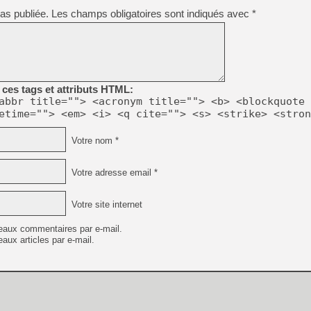
[GK] Déjà des dégraissage
as publiée.
Les champs obligatoires sont indiqués avec
*
[Mo5] Brickboy cherche à r
[GK] Minecraft et ses « Gra
[GK] Beast of Reincarnation
[GK] Ubisoft : fin de parti
[GK] Mémoire cash - Metroid
ces tags et attributs HTML:
[GK] Dan Houser (GTA) défe
[GK] Comment EA Sports FC
abbr title=""> <acronym title=""> <b> <blockquote 
[GK] Crimson Moon : un Dark
etime=""> <em> <i> <q cite=""> <s> <strike> <stron
[GK] Isle of Reveries : le j
[GK] Moonlighter 2 : The En
Votre nom *
[GK] Capcom relance Monste
Votre adresse email *
[Mo5] Deux inédits du Virtu
[GK] Le beat'em up The Walk
Votre site internet
[LTF] Eté 2026 - Séquence 
eaux commentaires par e-mail.
aux articles par e-mail.