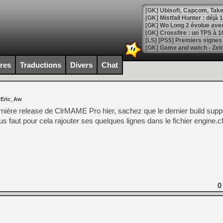
[GK] Mistfall Hunter : déjà 
[GK] Wo Long 2 évolue avec
[GK] Crossfire : un TPS à 100
[LS] [PS5] Premiers signes 
ires
Traductions
Divers
Chat
[Mo5] DOOM arrive en cart
 Eric_Aw
[GK] Bethesda fête les 30 
[GK] Roblox : l'action en B
nière release de ClrMAME Pro hier, sachez que le dernier build supp
us faut pour cela rajouter ses quelques lignes dans le fichier engine.cf
[GK] Agenda - GeForce NOW
[GK] Devolver Digital en a 
[LS] [PS5] ps5-y2jb-autolo
[GK] Pourquoi Marvel Tokon 
[GK] Test : Restory : Chill
0
[GK] GTA 6 : Rockstar Games
[GK] Hot Wheels Infinite Rus
[GK] Mémoire cash - Secret 
[GK] Résultats Nintendo : 