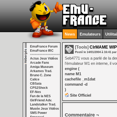
News
Emulateurs
Utilita
EmuFrance Forum
[Tools]
ClrMAME WIP
EmuFrance IRC
Posté le
14/01/2004
à
16:41
par
===================
Seb4771 vous a parlé de la der
Actus Jeux Vidéos
Arcade Fans
l’émulateur M1 en interne, il vo
Amiga Museum
engine (
Arkames Trad.
name M1
Bruno C. Zone
cachefile _m1dat
Calice
CBSata
command -d
CPS2Shock
)
EF-Nes
Site Officiel
Fan de la NES
GirlFriend Adv.
Landstalker Trad.
Musée Jeux Vidéos
SMS Power
Commentaire ¬