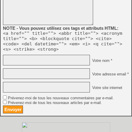
NOTE - Vous pouvez utilisez ces tags et attributs HTML:
<a href="" title=""> <abbr title=""> <acronym
title=""> <b> <blockquote cite=""> <cite>
<code> <del datetime=""> <em> <i> <q cite="">
<s> <strike> <strong>
Votre nom *
Votre adresse email *
Votre site internet
Prévenez-moi de tous les nouveaux commentaires par e-mail.
Prévenez-moi de tous les nouveaux articles par e-mail.