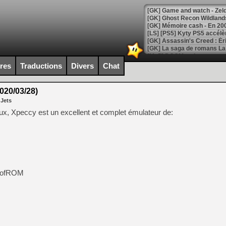
[Mo5] DOOM arrive en cart
[GK] Bethesda fête les 30 
ires
Traductions
Divers
Chat
[GK] Roblox : l'action en B
020/03/28)
[GK] Agenda - GeForce NOW
 Jets
[GK] Devolver Digital en a 
ux, Xpeccy est un excellent et complet émulateur de:
[LS] [PS5] ps5-y2jb-autolo
[GK] Pourquoi Marvel Tokon 
[GK] Test : Restory : Chill
[GK] GTA 6 : Rockstar Games
[GK] Hot Wheels Infinite Rus
[GK] Mémoire cash - Secret 
ProfROM
[GK] Résultats Nintendo : 
[GK] Déjà des dégraissage
[Mo5] Brickboy cherche à r
[GK] Minecraft et ses « Gra