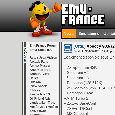
News
Emulateurs
Utilita
EmuFrance Forum
[Ordi.]
Xpeccy v0.6 (2
EmuFrance IRC
Posté le
30/03/2020
à
14:05
par
===================
Également disponible sous Lin
Actus Jeux Vidéos
Arcade Fans
Amiga Museum
– ZX Spectrum 48K
Arkames Trad.
– Spectrum +2
Bruno C. Zone
– Spectrum +3
Calice
CBSata
– Pentagon (128-512K)
CPS2Shock
– ZS Scorpion (256,1024) + 
EF-Nes
– Pentagon 1024SL
Fan de la NES
– ATM Turbo 2
GirlFriend Adv.
Landstalker Trad.
– ZXEvo BaseConf
Musée Jeux Vidéos
– ZXEvo TSConf
SMS Power
– MSX1 (beta)