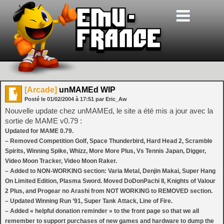
[Arcade]
unMAMEd WIP
Posté le
01/02/2004
à
17:51
par Eric_Aw
Nouvelle update chez unMAMEd, le site a été mis a jour avec la
sortie de MAME v0.79 :
Updated for MAME 0.79.
– Removed Competition Golf, Space Thunderbird, Hard Head 2, Scramble
Spirits, Winning Spike, Whizz, More More Plus, Vs Tennis Japan, Digger,
Video Moon Tracker, Video Moon Raker.
– Added to NON-WORKING section: Varia Metal, Denjin Makai, Super Hang
On Limited Edition, Plasma Sword. Moved DoDonPachi II, Knights of Valour
2 Plus, and Progear no Arashi from NOT WORKING to REMOVED section.
– Updated Winning Run ’91, Super Tank Attack, Line of Fire.
– Added « helpful donation reminder » to the front page so that we all
remember to support purchases of new games and hardware to dump the