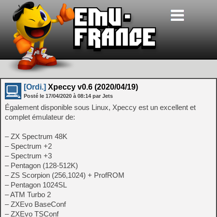
[Ordi.]
Xpeccy v0.6 (2020/04/19)
Posté le
17/04/2020
à
08:14
par Jets
Également disponible sous Linux, Xpeccy est un excellent et
complet émulateur de:
– ZX Spectrum 48K
– Spectrum +2
– Spectrum +3
– Pentagon (128-512K)
– ZS Scorpion (256,1024) + ProfROM
– Pentagon 1024SL
– ATM Turbo 2
– ZXEvo BaseConf
– ZXEvo TSConf