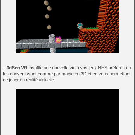
–
3dSen VR
insuffle une nouvelle vie à vos jeux NES préférés en
les convertissant comme par magie en 3D et en vous permettant
de jouer en réalité virtuelle.