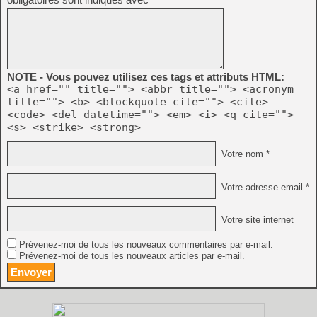
NOTE - Vous pouvez utilisez ces tags et attributs HTML:
<a href="" title=""> <abbr title=""> <acronym
title=""> <b> <blockquote cite=""> <cite>
<code> <del datetime=""> <em> <i> <q cite="">
<s> <strike> <strong>
Votre nom *
Votre adresse email *
Votre site internet
Prévenez-moi de tous les nouveaux commentaires par e-mail.
Prévenez-moi de tous les nouveaux articles par e-mail.