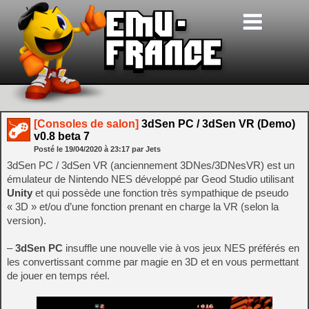
[Consoles de salon]
3dSen PC / 3dSen VR (Demo)
v0.8 beta 7
Posté le
19/04/2020
à
23:17
par Jets
3dSen PC / 3dSen VR (anciennement 3DNes/3DNesVR) est un
émulateur de Nintendo NES développé par Geod Studio utilisant
Unity
et qui possède une fonction très sympathique de pseudo
« 3D » et/ou d’une fonction prenant en charge la VR (selon la
version).
–
3dSen PC
insuffle une nouvelle vie à vos jeux NES préférés en
les convertissant comme par magie en 3D et en vous permettant
de jouer en temps réel.