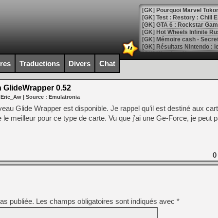
[GK] Pourquoi Marvel Tokon 
[GK] Test : Restory : Chill
[GK] GTA 6 : Rockstar Games
[GK] Hot Wheels Infinite Rus
[GK] Mémoire cash - Secret 
[GK] Résultats Nintendo : 
[GK] Déjà des dégraissage
ires
Traductions
Divers
Chat
[Mo5] Brickboy cherche à r
[GK] Minecraft et ses « Gra
 GlideWrapper 0.52
 Eric_Aw
| Source :
Emulatronia
[GK] Beast of Reincarnation
[GK] Ubisoft : fin de parti
au Glide Wrapper est disponible. Je rappel qu’il est destiné aux ca
[GK] Mémoire cash - Metroid
le meilleur pour ce type de carte. Vu que j’ai une Ge-Force, je peut 
[GK] Dan Houser (GTA) défe
[GK] Comment EA Sports FC
[GK] Crimson Moon : un Dark
[GK] Isle of Reveries : le j
[GK] Moonlighter 2 : The En
0
[GK] Capcom relance Monste
[Mo5] Deux inédits du Virtu
[GK] Le beat'em up The Walk
as publiée.
Les champs obligatoires sont indiqués avec
*
[GK] Endless Legend 2 : enf