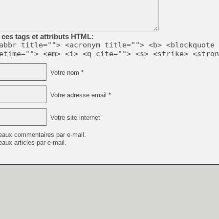
[LS] [PS5] Le WebKit Userl
ces tags et attributs HTML:
abbr title=""> <acronym title=""> <b> <blockquote 
etime=""> <em> <i> <q cite=""> <s> <strike> <stron
[GK] Oubliez Crazy Taxi, S
[LS] [Switch] NSZ 5.0.0 es
Votre nom *
[GK] No More Room in Hell 2
Votre adresse email *
[GK] Un chatbot Atelier Ryz
[GK] Mémoire cash - Splatte
Votre site internet
[GK] Nvidia : le prix des 
[GK] Suikoden Star Leap : 
eaux commentaires par e-mail.
aux articles par e-mail.
[Mo5] La mini borne d’arc