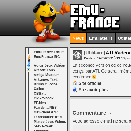
News
Emulateurs
Utilita
EmuFrance Forum
[Utilitaire]
ATI Radeon
EmuFrance IRC
Posté le
14/05/2002
à
19:13
par
===================
La seconde version de ce nouve
Actus Jeux Vidéos
Arcade Fans
conçu par ATI. Ce serait même 
Amiga Museum
confirmer
Arkames Trad.
Site officiel
Bruno C. Zone
Calice
En savoir plus…
CBSata
CPS2Shock
EF-Nes
Fan de la NES
Commentaire ¬
GirlFriend Adv.
Landstalker Trad.
Votre adresse e-mail ne sera p
Musée Jeux Vidéos
SMS Power