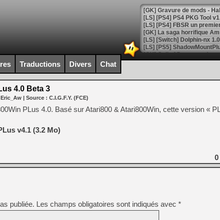
[GK] La saga horrifique Am
ires
Traductions
Divers
Chat
[GK] Le portage de Super M
[Mo5] Le jeu de course fut
[GK] Guillermo del Toro ado
us 4.0 Beta 3
 Eric_Aw
| Source :
C.I.G.F.Y. (FCE)
[LTF] Eté 2026 - Séquence 
800Win PLus 4.0. Basé sur Atari800 & Atari800Win, cette version « PL
[GK] Mistfall Hunter : déjà 
[GK] Wo Long 2 évolue avec
[GK] Crossfire : un TPS à 100
PLus v4.1 (3.2 Mo)
[LS] [PS5] Premiers signes 
0
[Mo5] DOOM arrive en cart
[GK] Bethesda fête les 30 
[GK] Roblox : l'action en B
as publiée.
Les champs obligatoires sont indiqués avec
*