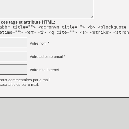
[GK] Agenda - GeForce NOW
[GK] Devolver Digital en a 
[LS] [PS5] ps5-y2jb-autolo
ces tags et attributs HTML:
abbr title=""> <acronym title=""> <b> <blockquote 
[GK] Pourquoi Marvel Tokon 
etime=""> <em> <i> <q cite=""> <s> <strike> <stron
[GK] Test : Restory : Chill
[GK] GTA 6 : Rockstar Games
[GK] Hot Wheels Infinite Rus
Votre nom *
[GK] Mémoire cash - Secret 
[GK] Résultats Nintendo : 
Votre adresse email *
[GK] Déjà des dégraissage
[Mo5] Brickboy cherche à r
Votre site internet
[GK] Minecraft et ses « Gra
eaux commentaires par e-mail.
[GK] Beast of Reincarnation
[GK] Ubisoft : fin de parti
aux articles par e-mail.