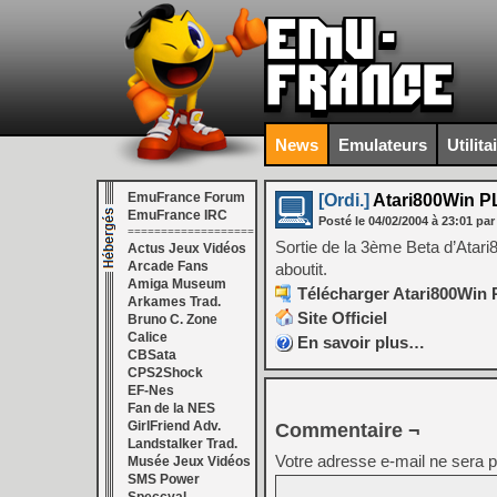
News
Emulateurs
Utilita
EmuFrance Forum
[Ordi.]
Atari800Win PL
EmuFrance IRC
Posté le
04/02/2004
à
23:01
par
===================
Sortie de la 3ème Beta d’Atari
Actus Jeux Vidéos
Arcade Fans
aboutit.
Amiga Museum
Télécharger Atari800Win 
Arkames Trad.
Site Officiel
Bruno C. Zone
Calice
En savoir plus…
CBSata
CPS2Shock
EF-Nes
Fan de la NES
GirlFriend Adv.
Commentaire ¬
Landstalker Trad.
Votre adresse e-mail ne sera p
Musée Jeux Vidéos
SMS Power