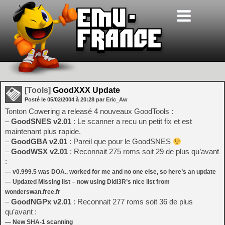
[Tools]
GoodXXX Update
Posté le
05/02/2004
à
20:28
par Eric_Aw
Tonton Cowering a releasé 4 nouveaux GoodTools :
–
GoodSNES v2.01
: Le scanner a recu un petit fix et est
maintenant plus rapide.
–
GoodGBA v2.01
: Pareil que pour le GoodSNES
–
GoodWSX v2.01
: Reconnait 275 roms soit 29 de plus qu’avant
:
— v0.999.5 was DOA.. worked for me and no one else, so here’s an update
— Updated Missing list – now using Didi3R’s nice list from
wonderswan.free.fr
–
GoodNGPx v2.01
: Reconnait 277 roms soit 36 de plus
qu’avant :
— New SHA-1 scanning