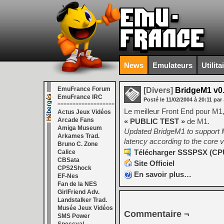
News
Emulateurs
Utilita
EmuFrance Forum
[Divers]
BridgeM1 v0.
EmuFrance IRC
Posté le
11/02/2004
à
20:11
par 
===================
Le meilleur Front End pour M1, 
Actus Jeux Vidéos
Arcade Fans
« PUBLIC TEST »
de M1.
Amiga Museum
Updated BridgeM1 to support M1
Arkames Trad.
latency according to the core v
Bruno C. Zone
Télécharger SSSPSX (CPU 
Calice
CBSata
Site Officiel
CPS2Shock
En savoir plus…
EF-Nes
Fan de la NES
GirlFriend Adv.
Landstalker Trad.
Musée Jeux Vidéos
Commentaire ¬
SMS Power