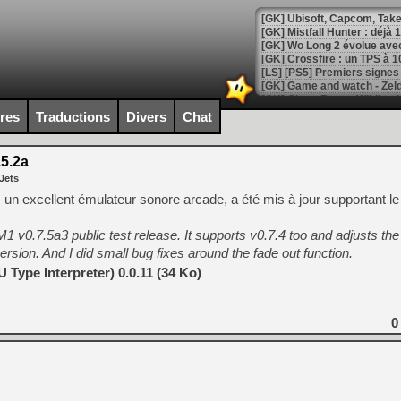
[GK] Mistfall Hunter : déjà 
[GK] Wo Long 2 évolue avec
[GK] Crossfire : un TPS à 100
[LS] [PS5] Premiers signes 
ires
Traductions
Divers
Chat
5.2a
[Mo5] DOOM arrive en cart
Jets
[GK] Bethesda fête les 30 
[GK] Roblox : l'action en B
un excellent émulateur sonore arcade, a été mis à jour supportant le 
 v0.7.5a3 public test release. It supports v0.7.4 too and adjusts th
[GK] Agenda - GeForce NOW
ersion. And I did small bug fixes around the fade out function.
[GK] Devolver Digital en a 
Type Interpreter) 0.0.11 (34 Ko)
[LS] [PS5] ps5-y2jb-autolo
[GK] Pourquoi Marvel Tokon 
0
[GK] Test : Restory : Chill
[GK] GTA 6 : Rockstar Games
[GK] Hot Wheels Infinite Rus
[GK] Mémoire cash - Secret 
[GK] Résultats Nintendo : 