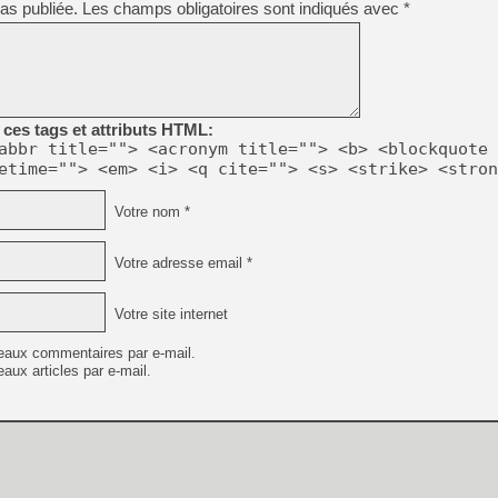
as publiée.
Les champs obligatoires sont indiqués avec
*
[GK] Déjà des dégraissage
[Mo5] Brickboy cherche à r
[GK] Minecraft et ses « Gra
[GK] Beast of Reincarnation
[GK] Ubisoft : fin de parti
[GK] Mémoire cash - Metroid
ces tags et attributs HTML:
[GK] Dan Houser (GTA) défe
abbr title=""> <acronym title=""> <b> <blockquote 
[GK] Comment EA Sports FC
etime=""> <em> <i> <q cite=""> <s> <strike> <stron
[GK] Crimson Moon : un Dark
[GK] Isle of Reveries : le j
[GK] Moonlighter 2 : The En
Votre nom *
[GK] Capcom relance Monste
Votre adresse email *
[Mo5] Deux inédits du Virtu
Votre site internet
[GK] Le beat'em up The Walk
[LTF] Eté 2026 - Séquence 
eaux commentaires par e-mail.
aux articles par e-mail.