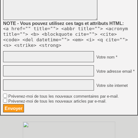
NOTE - Vous pouvez utilisez ces tags et attributs HTML:
<a href="" title=""> <abbr title=""> <acronym
title=""> <b> <blockquote cite=""> <cite>
<code> <del datetime=""> <em> <i> <q cite="">
<s> <strike> <strong>
Votre nom *
Votre adresse email *
Votre site internet
Prévenez-moi de tous les nouveaux commentaires par e-mail.
Prévenez-moi de tous les nouveaux articles par e-mail.