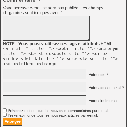
Commentaire ¬
Votre adresse e-mail ne sera pas publiée.
Les champs
obligatoires sont indiqués avec
*
NOTE - Vous pouvez utilisez ces tags et attributs HTML:
<a href="" title=""> <abbr title=""> <acronym
title=""> <b> <blockquote cite=""> <cite>
<code> <del datetime=""> <em> <i> <q cite="">
<s> <strike> <strong>
Votre nom *
Votre adresse email *
Votre site internet
Prévenez-moi de tous les nouveaux commentaires par e-mail.
Prévenez-moi de tous les nouveaux articles par e-mail.