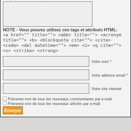
NOTE - Vous pouvez utilisez ces tags et attributs HTML:
<a href="" title=""> <abbr title=""> <acronym
title=""> <b> <blockquote cite=""> <cite>
<code> <del datetime=""> <em> <i> <q cite="">
<s> <strike> <strong>
Votre nom *
Votre adresse email *
Votre site internet
Prévenez-moi de tous les nouveaux commentaires par e-mail.
Prévenez-moi de tous les nouveaux articles par e-mail.