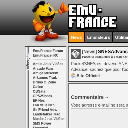
News
Emulateurs
Utilita
EmuFrance Forum
[News]
SNESAdvanc
EmuFrance IRC
Posté le
04/03/2004
à
17:38
par
===================
PocketSNES est devenu SNESAd
Actus Jeux Vidéos
Arcade Fans
Advance, sachez que pour l’oc
Amiga Museum
Site Officiel
Arkames Trad.
Bruno C. Zone
Calice
CBSata
CPS2Shock
Commentaire ¬
EF-Nes
Votre adresse e-mail ne sera p
Fan de la NES
GirlFriend Adv.
Landstalker Trad.
Musée Jeux Vidéos
SMS Power