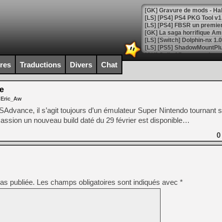
[GK] La saga horrifique Am
ires
Traductions
Divers
Chat
[GK] Le portage de Super M
[Mo5] Le jeu de course fut
[GK] Guillermo del Toro ado
e
 Eric_Aw
[LTF] Eté 2026 - Séquence 
vance, il s’agit toujours d’un émulateur Super Nintendo tournant
[GK] Mistfall Hunter : déjà 
assion un nouveau build daté du 29 février est disponible…
[GK] Wo Long 2 évolue avec
[GK] Crossfire : un TPS à 100
0
[LS] [PS5] Premiers signes 
as publiée.
Les champs obligatoires sont indiqués avec
*
[Mo5] DOOM arrive en cart
[GK] Bethesda fête les 30 
[GK] Roblox : l'action en B