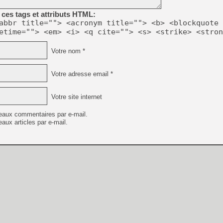
[GK] Agenda - GeForce NOW
ces tags et attributs HTML:
[GK] Devolver Digital en a 
abbr title=""> <acronym title=""> <b> <blockquote 
etime=""> <em> <i> <q cite=""> <s> <strike> <stron
[LS] [PS5] ps5-y2jb-autolo
[GK] Pourquoi Marvel Tokon 
Votre nom *
[GK] Test : Restory : Chill
[GK] GTA 6 : Rockstar Games
[GK] Hot Wheels Infinite Rus
Votre adresse email *
[GK] Mémoire cash - Secret 
[GK] Résultats Nintendo : 
Votre site internet
[GK] Déjà des dégraissage
eaux commentaires par e-mail.
[Mo5] Brickboy cherche à r
aux articles par e-mail.
[GK] Minecraft et ses « Gra
[GK] Beast of Reincarnation
[GK] Ubisoft : fin de parti