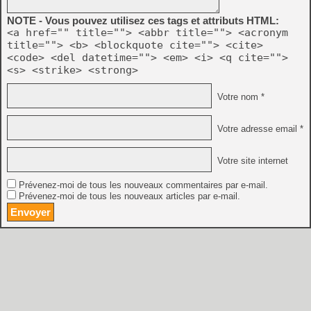
NOTE - Vous pouvez utilisez ces tags et attributs HTML:
<a href="" title=""> <abbr title=""> <acronym
title=""> <b> <blockquote cite=""> <cite>
<code> <del datetime=""> <em> <i> <q cite="">
<s> <strike> <strong>
Votre nom *
Votre adresse email *
Votre site internet
Prévenez-moi de tous les nouveaux commentaires par e-mail.
Prévenez-moi de tous les nouveaux articles par e-mail.