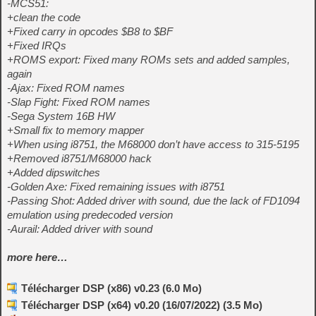
-MCS51:
+clean the code
+Fixed carry in opcodes $B8 to $BF
+Fixed IRQs
+ROMS export: Fixed many ROMs sets and added samples,
again
-Ajax: Fixed ROM names
-Slap Fight: Fixed ROM names
-Sega System 16B HW
+Small fix to memory mapper
+When using i8751, the M68000 don’t have access to 315-5195
+Removed i8751/M68000 hack
+Added dipswitches
-Golden Axe: Fixed remaining issues with i8751
-Passing Shot: Added driver with sound, due the lack of FD1094
emulation using predecoded version
-Aurail: Added driver with sound
more here…
Télécharger DSP (x86) v0.23 (6.0 Mo)
Télécharger DSP (x64) v0.20 (16/07/2022) (3.5 Mo)