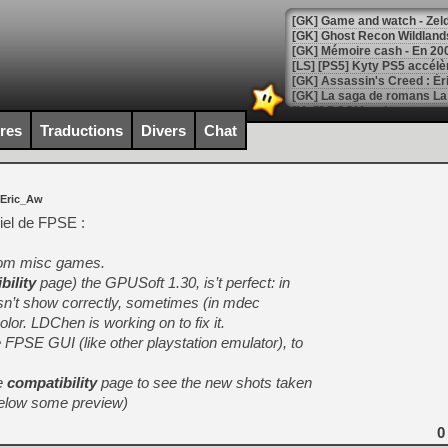
[Mo5] DOOM arrive en cart
[GK] Bethesda fête les 30 
ires
Traductions
Divers
Chat
[GK] Roblox : l'action en B
[GK] Agenda - GeForce NOW
 Eric_Aw
[GK] Devolver Digital en a 
ciel de FPSE :
[LS] [PS5] ps5-y2jb-autolo
from misc games.
[GK] Pourquoi Marvel Tokon 
bility
page) the GPUSoft 1.30, is’t perfect: in
[GK] Test : Restory : Chill
sn’t show correctly, sometimes (in mdec
[GK] GTA 6 : Rockstar Games
lor. LDChen is working on to fix it.
[GK] Hot Wheels Infinite Rus
[GK] Mémoire cash - Secret 
FPSE GUI (like other playstation emulator), to
[GK] Résultats Nintendo : 
e
compatibility
page to see the new shots taken
[GK] Déjà des dégraissage
elow some preview)
[Mo5] Brickboy cherche à r
[GK] Minecraft et ses « Gra
0