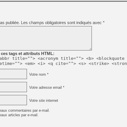
[GK] Beast of Reincarnation
[GK] Ubisoft : fin de parti
[GK] Mémoire cash - Metroid
[GK] Dan Houser (GTA) défe
[GK] Comment EA Sports FC
as publiée.
Les champs obligatoires sont indiqués avec
*
[GK] Crimson Moon : un Dark
[GK] Isle of Reveries : le j
[GK] Moonlighter 2 : The En
[GK] Capcom relance Monste
ces tags et attributs HTML:
[Mo5] Deux inédits du Virtu
abbr title=""> <acronym title=""> <b> <blockquote 
[GK] Le beat'em up The Walk
etime=""> <em> <i> <q cite=""> <s> <strike> <stron
[GK] Endless Legend 2 : enf
Votre nom *
[LS] [PS5] Premiers signes 
Votre adresse email *
Votre site internet
eaux commentaires par e-mail.
aux articles par e-mail.