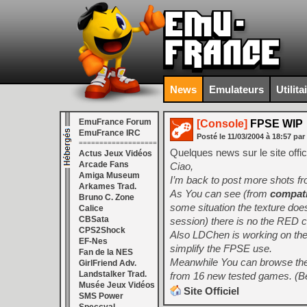
News
Emulateurs
Utilita
EmuFrance Forum
[Console]
FPSE WIP
EmuFrance IRC
Posté le
11/03/2004
à
18:57
par
===================
Quelques news sur le site offi
Actus Jeux Vidéos
Arcade Fans
Ciao,
Amiga Museum
I’m back to post more shots 
Arkames Trad.
As You can see (from
compati
Bruno C. Zone
some situation the texture doe
Calice
CBSata
session) there is no the RED co
CPS2Shock
Also LDChen is working on the 
EF-Nes
simplify the FPSE use.
Fan de la NES
Meanwhile You can browse th
GirlFriend Adv.
Landstalker Trad.
from 16 new tested games. (B
Musée Jeux Vidéos
Site Officiel
SMS Power