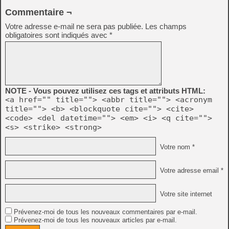
Commentaire ¬
Votre adresse e-mail ne sera pas publiée.
Les champs
obligatoires sont indiqués avec
*
NOTE - Vous pouvez utilisez ces tags et attributs HTML:
<a href="" title=""> <abbr title=""> <acronym
title=""> <b> <blockquote cite=""> <cite>
<code> <del datetime=""> <em> <i> <q cite="">
<s> <strike> <strong>
Votre nom *
Votre adresse email *
Votre site internet
Prévenez-moi de tous les nouveaux commentaires par e-mail.
Prévenez-moi de tous les nouveaux articles par e-mail.