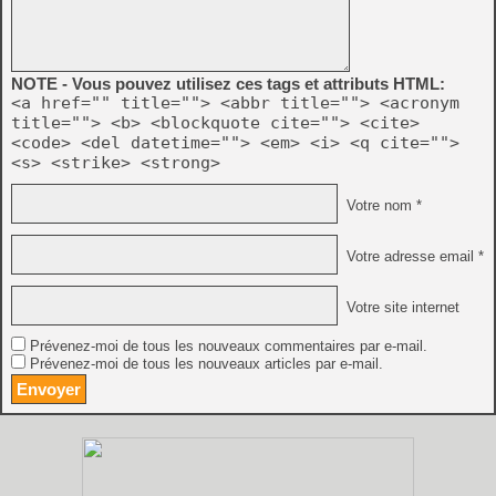
NOTE - Vous pouvez utilisez ces tags et attributs HTML:
<a href="" title=""> <abbr title=""> <acronym
title=""> <b> <blockquote cite=""> <cite>
<code> <del datetime=""> <em> <i> <q cite="">
<s> <strike> <strong>
Votre nom *
Votre adresse email *
Votre site internet
Prévenez-moi de tous les nouveaux commentaires par e-mail.
Prévenez-moi de tous les nouveaux articles par e-mail.