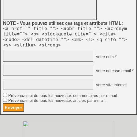
NOTE - Vous pouvez utilisez ces tags et attributs HTML:
<a href="" title=""> <abbr title=""> <acronym
title=""> <b> <blockquote cite=""> <cite>
<code> <del datetime=""> <em> <i> <q cite="">
<s> <strike> <strong>
Votre nom *
Votre adresse email *
Votre site internet
Prévenez-moi de tous les nouveaux commentaires par e-mail.
Prévenez-moi de tous les nouveaux articles par e-mail.