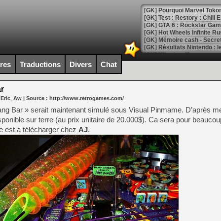
[GK] Pourquoi Marvel Tokon 
[GK] Test : Restory : Chill
[GK] GTA 6 : Rockstar Games
[GK] Hot Wheels Infinite Rus
[GK] Mémoire cash - Secret 
[GK] Résultats Nintendo : 
[GK] Déjà des dégraissage
ires
Traductions
Divers
Chat
[Mo5] Brickboy cherche à r
[GK] Minecraft et ses « Gra
r
 Eric_Aw
| Source :
http://www.retrogames.com/
[GK] Beast of Reincarnation
[GK] Ubisoft : fin de parti
ng Bar » serait maintenant simulé sous Visual Pinmame. D’après met
[GK] Mémoire cash - Metroid
sponible sur terre (au prix unitaire de 20.000$). Ca sera pour beaucou
[GK] Dan Houser (GTA) défe
ble est a télécharger chez
AJ
.
[GK] Comment EA Sports FC
[GK] Crimson Moon : un Dark
[GK] Isle of Reveries : le j
[GK] Moonlighter 2 : The En
[GK] Capcom relance Monste
[Mo5] Deux inédits du Virtu
[GK] Le beat'em up The Walk
[GK] Endless Legend 2 : enf