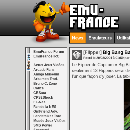
News
Emulateurs
Utilita
EmuFrance Forum
[Flipper]
Big Bang Ba
EmuFrance IRC
Posté le
20/03/2004
à
01:59
par
===================
Le Flipper de Capcom « Big Ba
Actus Jeux Vidéos
Arcade Fans
seulement 13 Flippers serai di
Amiga Museum
l’unique façon d’y jouer. La ta
Arkames Trad.
Bruno C. Zone
Calice
CBSata
CPS2Shock
EF-Nes
Fan de la NES
GirlFriend Adv.
Landstalker Trad.
Musée Jeux Vidéos
SMS Power