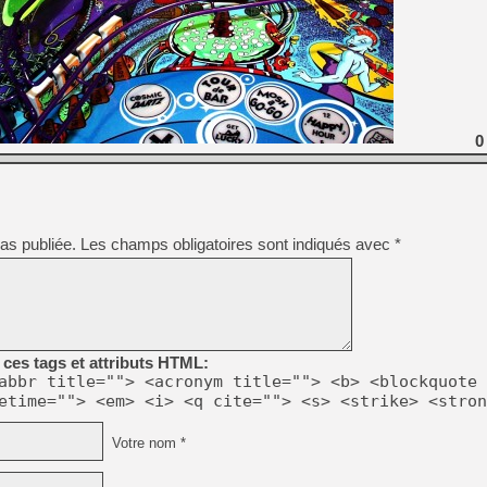
[LS] [PS5] Le WebKit Userl
[GK] Oubliez Crazy Taxi, S
0
[LS] [Switch] NSZ 5.0.0 es
[GK] No More Room in Hell 2
[GK] Un chatbot Atelier Ryz
as publiée.
Les champs obligatoires sont indiqués avec
*
[GK] Mémoire cash - Splatte
[GK] Nvidia : le prix des 
[GK] Suikoden Star Leap : 
[Mo5] La mini borne d’arc
ces tags et attributs HTML:
abbr title=""> <acronym title=""> <b> <blockquote 
etime=""> <em> <i> <q cite=""> <s> <strike> <stron
Votre nom *