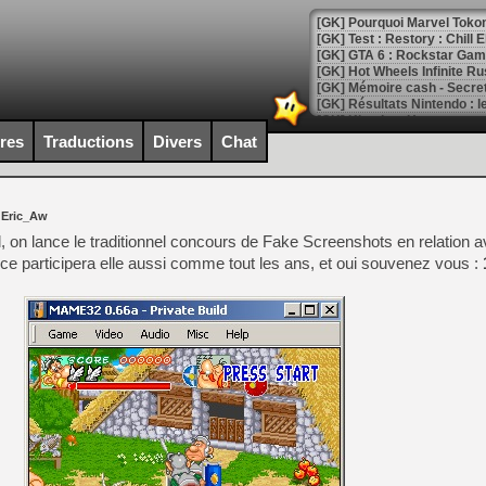
[GK] Pourquoi Marvel Tokon 
[GK] Test : Restory : Chill
[GK] GTA 6 : Rockstar Games
[GK] Hot Wheels Infinite Rus
[GK] Mémoire cash - Secret 
[GK] Résultats Nintendo : 
[GK] Déjà des dégraissage
ires
Traductions
Divers
Chat
[Mo5] Brickboy cherche à r
[GK] Minecraft et ses « Gra
 Eric_Aw
[GK] Beast of Reincarnation
[GK] Ubisoft : fin de parti
, on lance le traditionnel concours de Fake Screenshots en relation 
[GK] Mémoire cash - Metroid
e participera elle aussi comme tout les ans, et oui souvenez vous :
[GK] Dan Houser (GTA) défe
[GK] Comment EA Sports FC
[GK] Crimson Moon : un Dark
[GK] Isle of Reveries : le j
[GK] Moonlighter 2 : The En
[GK] Capcom relance Monste
[Mo5] Deux inédits du Virtu
[GK] Le beat'em up The Walk
[GK] Endless Legend 2 : enf