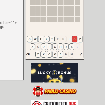
cite="">
g>