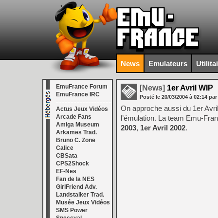
News
Emulateurs
Utilita
EmuFrance Forum
[News]
1er Avril WIP
EmuFrance IRC
Posté le
20/03/2004
à
02:14
par
===================
On approche aussi du 1er Avril
Actus Jeux Vidéos
Arcade Fans
l’émulation. La team Emu-Franc
Amiga Museum
2003
,
1er Avril 2002
.
Arkames Trad.
Bruno C. Zone
Calice
CBSata
CPS2Shock
EF-Nes
Fan de la NES
GirlFriend Adv.
Landstalker Trad.
Musée Jeux Vidéos
SMS Power