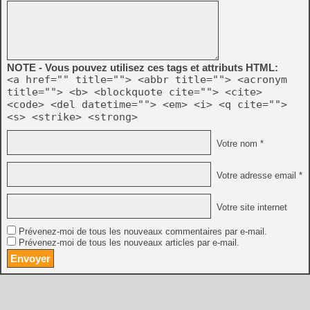
NOTE - Vous pouvez utilisez ces tags et attributs HTML:
<a href="" title=""> <abbr title=""> <acronym
title=""> <b> <blockquote cite=""> <cite>
<code> <del datetime=""> <em> <i> <q cite="">
<s> <strike> <strong>
Votre nom *
Votre adresse email *
Votre site internet
Prévenez-moi de tous les nouveaux commentaires par e-mail.
Prévenez-moi de tous les nouveaux articles par e-mail.