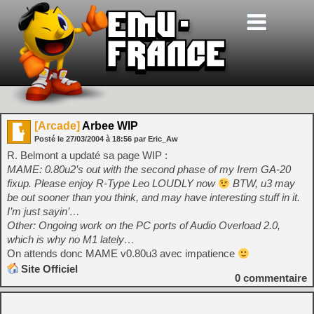
[Arcade]
Arbee WIP
Posté le
27/03/2004
à
18:56
par Eric_Aw
R. Belmont a updaté sa page WIP :
MAME: 0.80u2’s out with the second phase of my Irem GA-20
fixup. Please enjoy R-Type Leo LOUDLY now
BTW, u3 may
be out sooner than you think, and may have interesting stuff in it.
I’m just sayin’…
Other: Ongoing work on the PC ports of Audio Overload 2.0,
which is why no M1 lately…
On attends donc MAME v0.80u3 avec impatience
Site Officiel
0
commentaire