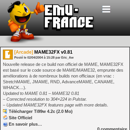
[Arcade]
MAME32FX v0.81
Posté le
02/04/2004
à
15:28
par Eric_Aw
Nouvelle release de ce build non officiel de MAME, MAME32FX
est basé sur le code source de MAME/MAME32, emprunte des
améliorations à de nombreux builds non officiaux (en vrac :
StretchMAME, JMAME, RND, AdvanceMAME, CANAME,
WHACK…).
Updated to MAME 0.81 – MAME32 0.81
– Corrected resolution to 304×224 in Pulstar.
– Updated MAME32FX features page with more details.
Télécharger Ti99w 4.2c (2.0 Mo)
Site Officiel
En savoir plus…
0
commentaire