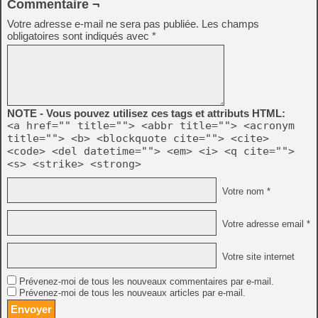
Commentaire ¬
Votre adresse e-mail ne sera pas publiée.
Les champs
obligatoires sont indiqués avec
*
NOTE - Vous pouvez utilisez ces tags et attributs HTML:
<a href="" title=""> <abbr title=""> <acronym
title=""> <b> <blockquote cite=""> <cite>
<code> <del datetime=""> <em> <i> <q cite="">
<s> <strike> <strong>
Votre nom *
Votre adresse email *
Votre site internet
Prévenez-moi de tous les nouveaux commentaires par e-mail.
Prévenez-moi de tous les nouveaux articles par e-mail.