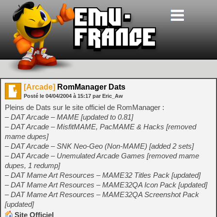
[Arcade]
RomManager Dats
Posté le
04/04/2004
à
15:17
par Eric_Aw
Pleins de Dats sur le site officiel de RomManager :
– DAT Arcade – MAME [updated to 0.81]
– DAT Arcade – MisfitMAME, PacMAME & Hacks [removed
mame dupes]
– DAT Arcade – SNK Neo-Geo (Non-MAME) [added 2 sets]
– DAT Arcade – Unemulated Arcade Games [removed mame
dupes, 1 redump]
– DAT Mame Art Resources – MAME32 Titles Pack [updated]
– DAT Mame Art Resources – MAME32QA Icon Pack [updated]
– DAT Mame Art Resources – MAME32QA Screenshot Pack
[updated]
Site Officiel