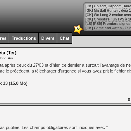
[GK] Mistfall Hunter : déjà 
[GK] Wo Long 2 évolue avec
[GK] Crossfire : un TPS à 100
[LS] [PS5] Premiers signes 
ires
Traductions
Divers
Chat
a (Ter)
[Mo5] DOOM arrive en cart
 Eric_Aw
[GK] Bethesda fête les 30 
[GK] Roblox : l'action en B
après ceux du 27/03 et d’hier, ce dernier a surtout l’avantage de ne
 précédent, a télécharger d’urgence si vous avez prit le fichier di
[GK] Agenda - GeForce NOW
 13 (15.0 Mo)
[GK] Devolver Digital en a 
[LS] [PS5] ps5-y2jb-autolo
0
[GK] Pourquoi Marvel Tokon 
[GK] Test : Restory : Chill
[GK] GTA 6 : Rockstar Games
[GK] Hot Wheels Infinite Rus
[GK] Mémoire cash - Secret 
[GK] Résultats Nintendo : 
as publiée.
Les champs obligatoires sont indiqués avec
*