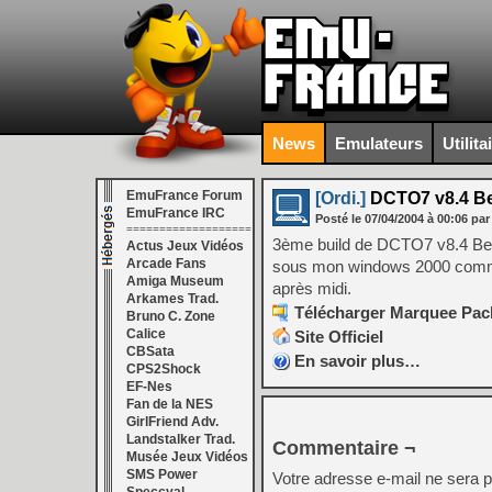
News
Emulateurs
Utilita
EmuFrance Forum
[Ordi.]
DCTO7 v8.4 Bet
EmuFrance IRC
Posté le
07/04/2004
à
00:06
par
===================
3ème build de DCTO7 v8.4 Beta 
Actus Jeux Vidéos
Arcade Fans
sous mon windows 2000 comme le
Amiga Museum
après midi.
Arkames Trad.
Télécharger Marquee Pack
Bruno C. Zone
Calice
Site Officiel
CBSata
En savoir plus…
CPS2Shock
EF-Nes
Fan de la NES
GirlFriend Adv.
Landstalker Trad.
Commentaire ¬
Musée Jeux Vidéos
SMS Power
Votre adresse e-mail ne sera p