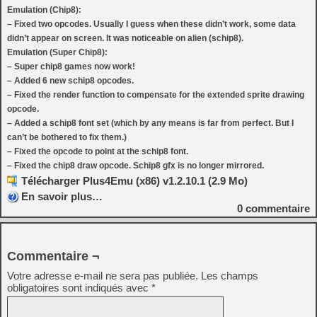
Emulation (Chip8):
– Fixed two opcodes. Usually I guess when these didn’t work, some data
didn’t appear on screen. It was noticeable on alien (schip8).
Emulation (Super Chip8):
– Super chip8 games now work!
– Added 6 new schip8 opcodes.
– Fixed the render function to compensate for the extended sprite drawing
opcode.
– Added a schip8 font set (which by any means is far from perfect. But I
can’t be bothered to fix them.)
– Fixed the opcode to point at the schip8 font.
– Fixed the chip8 draw opcode. Schip8 gfx is no longer mirrored.
Télécharger Plus4Emu (x86) v1.2.10.1 (2.9 Mo)
En savoir plus…
0
commentaire
Commentaire ¬
Votre adresse e-mail ne sera pas publiée.
Les champs
obligatoires sont indiqués avec
*