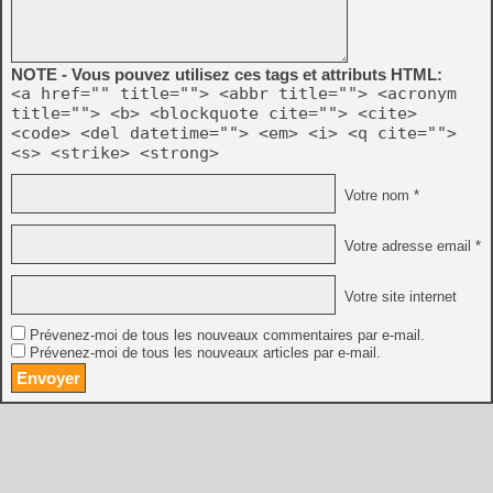
NOTE - Vous pouvez utilisez ces tags et attributs HTML:
<a href="" title=""> <abbr title=""> <acronym
title=""> <b> <blockquote cite=""> <cite>
<code> <del datetime=""> <em> <i> <q cite="">
<s> <strike> <strong>
Votre nom *
Votre adresse email *
Votre site internet
Prévenez-moi de tous les nouveaux commentaires par e-mail.
Prévenez-moi de tous les nouveaux articles par e-mail.