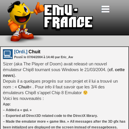
[Ordi.]
Chuit
Posté le
07/04/2004
à
14:40
par Eric_Aw
Sizer (aka The Player of Doom) avait releasé un nouvel
émulateur Chip8 tournant sous Windows le 21/03/2004. (
cf. cette
news
).
Depuis il a quelques progrès sur son projet et il lui a trouvé un
nom : «
Chuit
« . Pour info il faut savoir que les 3/4 des
émulateurs Chip8 s’appel Chip 8 Emulator
Voici les nouveautés :
App:
– Added a « gui. »
– Exported all Direct3D related code to the DirectX library.
– Made the emulator more « game like. » All messages after the 3D gfx has
been initialized are displayed on the screen instead of messageboxes.