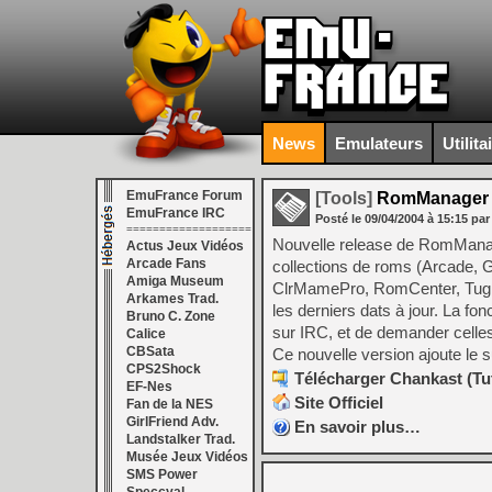
News
Emulateurs
Utilita
EmuFrance Forum
[Tools]
RomManager 
EmuFrance IRC
Posté le
09/04/2004
à
15:15
par
===================
Nouvelle release de RomManag
Actus Jeux Vidéos
Arcade Fans
collections de roms (Arcade, 
Amiga Museum
ClrMamePro, RomCenter, Tugid 
Arkames Trad.
les derniers dats à jour. La fon
Bruno C. Zone
sur IRC, et de demander celles
Calice
CBSata
Ce nouvelle version ajoute le 
CPS2Shock
Télécharger Chankast (Tut
EF-Nes
Site Officiel
Fan de la NES
GirlFriend Adv.
En savoir plus…
Landstalker Trad.
Musée Jeux Vidéos
SMS Power