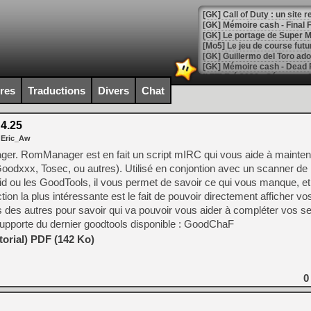
[GK] Le portage de Super M
[Mo5] Le jeu de course fut
[GK] Guillermo del Toro ado
[LTF] Eté 2026 - Séquence 
ires
Traductions
Divers
Chat
[GK] Mistfall Hunter : déjà 
[GK] Wo Long 2 évolue avec
[GK] Crossfire : un TPS à 100
4.25
[LS] [PS5] Premiers signes 
 Eric_Aw
er. RomManager est en fait un script mIRC qui vous aide à mainten
Goodxxx, Tosec, ou autres). Utilisé en conjontion avec un scanner 
ou les GoodTools, il vous permet de savoir ce qui vous manque, et
ction la plus intéressante est le fait de pouvoir directement afficher vo
[Mo5] DOOM arrive en cart
 des autres pour savoir qui va pouvoir vous aider à compléter vos se
[GK] Bethesda fête les 30 
supporte du dernier goodtools disponible : GoodChaF
[GK] Roblox : l'action en B
orial) PDF (142 Ko)
[GK] Agenda - GeForce NOW
[GK] Devolver Digital en a 
0
[LS] [PS5] ps5-y2jb-autolo