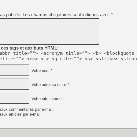
[GK] Pourquoi Marvel Tokon 
[GK] Test : Restory : Chill
[GK] GTA 6 : Rockstar Games
as publiée.
Les champs obligatoires sont indiqués avec
*
[GK] Hot Wheels Infinite Rus
[GK] Mémoire cash - Secret 
[GK] Résultats Nintendo : 
[GK] Déjà des dégraissage
[Mo5] Brickboy cherche à r
ces tags et attributs HTML:
[GK] Minecraft et ses « Gra
abbr title=""> <acronym title=""> <b> <blockquote 
[GK] Beast of Reincarnation
etime=""> <em> <i> <q cite=""> <s> <strike> <stron
[GK] Ubisoft : fin de parti
[GK] Mémoire cash - Metroid
Votre nom *
[GK] Dan Houser (GTA) défe
[GK] Comment EA Sports FC
[GK] Crimson Moon : un Dark
Votre adresse email *
[GK] Isle of Reveries : le j
[GK] Moonlighter 2 : The En
Votre site internet
eaux commentaires par e-mail.
aux articles par e-mail.