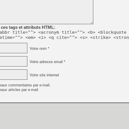
[LS] [PS5] Le WebKit Userl
ces tags et attributs HTML:
abbr title=""> <acronym title=""> <b> <blockquote 
[GK] Oubliez Crazy Taxi, S
etime=""> <em> <i> <q cite=""> <s> <strike> <stron
[LS] [Switch] NSZ 5.0.0 es
Votre nom *
[GK] No More Room in Hell 2
[GK] Un chatbot Atelier Ryz
Votre adresse email *
[GK] Mémoire cash - Splatte
[GK] Nvidia : le prix des 
Votre site internet
[GK] Suikoden Star Leap : 
[Mo5] La mini borne d’arc
eaux commentaires par e-mail.
aux articles par e-mail.