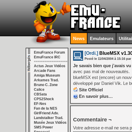
News
Emulateurs
Utilita
EmuFrance Forum
[Ordi.]
BlueMSX v1.3
EmuFrance IRC
Posté le
11/04/2004
à
15:16
par
===================
Je savais bien que j’avais v
Actus Jeux Vidéos
Arcade Fans
avec pas mal de nouveautés.
Amiga Museum
blueMSX est (encore) un nouve
Arkames Trad.
développé par Daniel Vik. Le bu
Bruno C. Zone
Site Officiel
Calice
CBSata
En savoir plus…
CPS2Shock
EF-Nes
Fan de la NES
GirlFriend Adv.
Landstalker Trad.
Commentaire ¬
Musée Jeux Vidéos
SMS Power
Votre adresse e-mail ne sera p