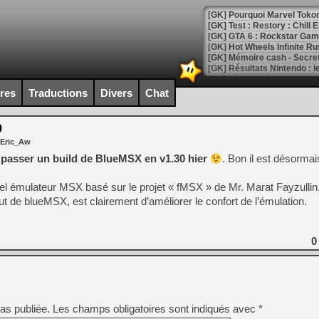
[GK] Pourquoi Marvel Tokon 
[GK] Test : Restory : Chill
[GK] GTA 6 : Rockstar Games
[GK] Hot Wheels Infinite Rus
[GK] Mémoire cash - Secret 
[GK] Résultats Nintendo : 
[GK] Déjà des dégraissage
ires
Traductions
Divers
Chat
[Mo5] Brickboy cherche à r
[GK] Minecraft et ses « Gra
0
 Eric_Aw
[GK] Beast of Reincarnation
[GK] Ubisoft : fin de parti
u passer un build de BlueMSX en v1.30 hier
. Bon il est désormai
[GK] Mémoire cash - Metroid
[GK] Dan Houser (GTA) défe
l émulateur MSX basé sur le projet « fMSX » de Mr. Marat Fayzulli
[GK] Comment EA Sports FC
[GK] Crimson Moon : un Dark
t de blueMSX, est clairement d’améliorer le confort de l’émulation.
[GK] Isle of Reveries : le j
[GK] Moonlighter 2 : The En
[GK] Capcom relance Monste
0
[Mo5] Deux inédits du Virtu
[GK] Le beat'em up The Walk
as publiée.
Les champs obligatoires sont indiqués avec
*
[GK] Endless Legend 2 : enf