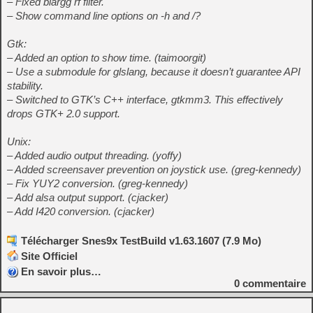
– Fixed blargg rf filter.
– Show command line options on -h and /?
Gtk:
– Added an option to show time. (taimoorgit)
– Use a submodule for glslang, because it doesn’t guarantee API
stability.
– Switched to GTK’s C++ interface, gtkmm3. This effectively
drops GTK+ 2.0 support.
Unix:
– Added audio output threading. (yoffy)
– Added screensaver prevention on joystick use. (greg-kennedy)
– Fix YUY2 conversion. (greg-kennedy)
– Add alsa output support. (cjacker)
– Add I420 conversion. (cjacker)
Télécharger Snes9x TestBuild v1.63.1607 (7.9 Mo)
Site Officiel
En savoir plus…
0
commentaire