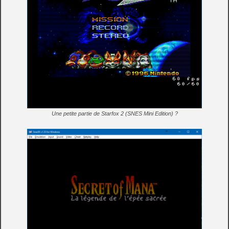
Une petite partie de Starfox 2 (SNES Mini Edition) ?