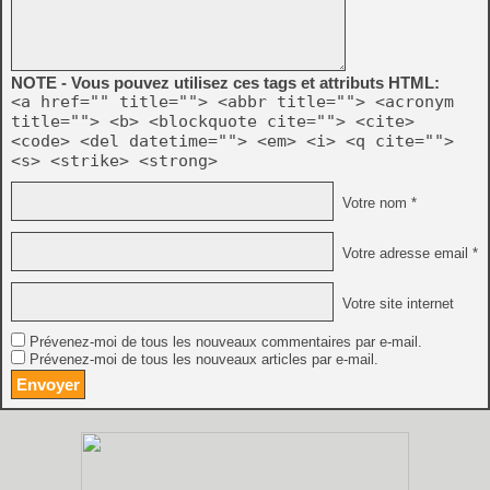
NOTE - Vous pouvez utilisez ces tags et attributs HTML:
<a href="" title=""> <abbr title=""> <acronym
title=""> <b> <blockquote cite=""> <cite>
<code> <del datetime=""> <em> <i> <q cite="">
<s> <strike> <strong>
Votre nom *
Votre adresse email *
Votre site internet
Prévenez-moi de tous les nouveaux commentaires par e-mail.
Prévenez-moi de tous les nouveaux articles par e-mail.