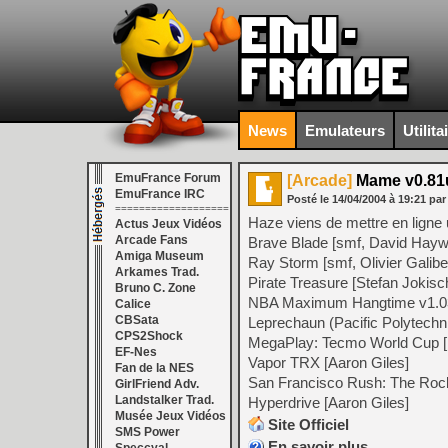
News
Emulateurs
Utilita
EmuFrance Forum
[Arcade]
Mame v0.81
EmuFrance IRC
Posté le
14/04/2004
à
19:21
pa
===================
Haze viens de mettre en lign
Actus Jeux Vidéos
Arcade Fans
Brave Blade [smf, David Hay
Amiga Museum
Ray Storm [smf, Olivier Galibe
Arkames Trad.
Pirate Treasure [Stefan Jokisc
Bruno C. Zone
NBA Maximum Hangtime v1.03
Calice
CBSata
Leprechaun (Pacific Polytechni
CPS2Shock
MegaPlay: Tecmo World Cup 
EF-Nes
Vapor TRX [Aaron Giles]
Fan de la NES
San Francisco Rush: The Rock
GirlFriend Adv.
Landstalker Trad.
Hyperdrive [Aaron Giles]
Musée Jeux Vidéos
Site Officiel
SMS Power
En savoir plus…