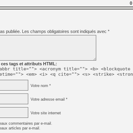
[GK] Résultats Nintendo : 
0
[GK] Déjà des dégraissage
[Mo5] Brickboy cherche à r
[GK] Minecraft et ses « Gra
as publiée.
Les champs obligatoires sont indiqués avec
*
[GK] Beast of Reincarnation
[GK] Ubisoft : fin de parti
[GK] Mémoire cash - Metroid
[GK] Dan Houser (GTA) défe
[GK] Comment EA Sports FC
[GK] Crimson Moon : un Dark
[GK] Isle of Reveries : le j
ces tags et attributs HTML:
[GK] Moonlighter 2 : The En
abbr title=""> <acronym title=""> <b> <blockquote 
[GK] Capcom relance Monste
etime=""> <em> <i> <q cite=""> <s> <strike> <stron
Votre nom *
[GK] Guillermo del Toro ado
Votre adresse email *
Votre site internet
eaux commentaires par e-mail.
aux articles par e-mail.