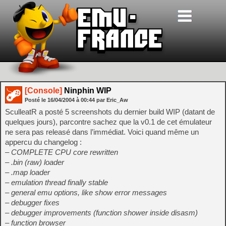
[Console]
Ninphin WIP
Posté le
16/04/2004
à
00:44
par Eric_Aw
SculleatR a posté 5 screenshots du dernier build WIP (datant de
quelques jours), parcontre sachez que la v0.1 de cet émulateur
ne sera pas releasé dans l’immédiat. Voici quand même un
appercu du changelog :
– COMPLETE CPU core rewritten
– .bin (raw) loader
– .map loader
– emulation thread finally stable
– general emu options, like show error messages
– debugger fixes
– debugger improvements (function shower inside disasm)
– function browser