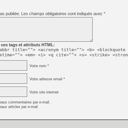
[GK] Résultats Nintendo : 
[GK] Déjà des dégraissage
as publiée.
Les champs obligatoires sont indiqués avec
*
[Mo5] Brickboy cherche à r
[GK] Minecraft et ses « Gra
[GK] Beast of Reincarnation
[GK] Ubisoft : fin de parti
[GK] Mémoire cash - Metroid
ces tags et attributs HTML:
[GK] Dan Houser (GTA) défe
abbr title=""> <acronym title=""> <b> <blockquote 
[GK] Comment EA Sports FC
[GK] Crimson Moon : un Dark
etime=""> <em> <i> <q cite=""> <s> <strike> <stron
[GK] Isle of Reveries : le j
[GK] Moonlighter 2 : The En
Votre nom *
[GK] Capcom relance Monste
Votre adresse email *
[GK] Guillermo del Toro ado
Votre site internet
eaux commentaires par e-mail.
aux articles par e-mail.