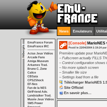
News
Emulateurs
Utilita
EmuFrance Forum
[Console]
MarioNES 
EmuFrance IRC
Posté le
22/04/2004
à
19:24
par
===================
Première update pour MarioNES
Actus Jeux Vidéos
Arcade Fans
– Fullscreen actually FILLS
Amiga Museum
– Control configuration shows 
Arkames Trad.
– No more splash screen
Bruno C. Zone
– Smaller file size
Calice
CBSata
– Settings load from a file
CPS2Shock
Télécharger MarioNES 1.5
EF-Nes
Site Officiel
Fan de la NES
GirlFriend Adv.
En savoir plus…
Landstalker Trad.
Musée Jeux Vidéos
SMS Power