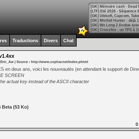
[LTF] Eté 2026 - Séquence 
[GK] Mistfall Hunter : déjà 
[GK] Wo Long 2 évolue avec
[GK] Crossfire : un TPS à 100
[LS] [PS5] Premiers signes 
ires
Traductions
Divers
Chat
v1.4xx
 Eric_Aw
| Source :
http://www.zophar.net/index.phtml
[Mo5] DOOM arrive en cart
 en deux ans, voici les nouveautés (en attendant le support de Direc
[GK] Bethesda fête les 30 
 THE SCREEN
[GK] Roblox : l'action en B
the actual key instead of the ASCII character
[GK] Agenda - GeForce NOW
[GK] Devolver Digital en a 
 Beta (53 Ko)
[LS] [PS5] ps5-y2jb-autolo
[GK] Pourquoi Marvel Tokon 
[GK] Test : Restory : Chill
0
[GK] GTA 6 : Rockstar Games
[GK] Hot Wheels Infinite Rus
[GK] Mémoire cash - Secret 