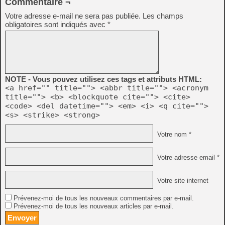
Commentaire ¬
Votre adresse e-mail ne sera pas publiée.
Les champs
obligatoires sont indiqués avec
*
NOTE - Vous pouvez utilisez ces tags et attributs HTML:
<a href="" title=""> <abbr title=""> <acronym
title=""> <b> <blockquote cite=""> <cite>
<code> <del datetime=""> <em> <i> <q cite="">
<s> <strike> <strong>
Votre nom *
Votre adresse email *
Votre site internet
Prévenez-moi de tous les nouveaux commentaires par e-mail.
Prévenez-moi de tous les nouveaux articles par e-mail.