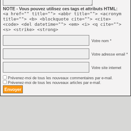
NOTE - Vous pouvez utilisez ces tags et attributs HTML:
<a href="" title=""> <abbr title=""> <acronym
title=""> <b> <blockquote cite=""> <cite>
<code> <del datetime=""> <em> <i> <q cite="">
<s> <strike> <strong>
Votre nom *
Votre adresse email *
Votre site internet
Prévenez-moi de tous les nouveaux commentaires par e-mail.
Prévenez-moi de tous les nouveaux articles par e-mail.