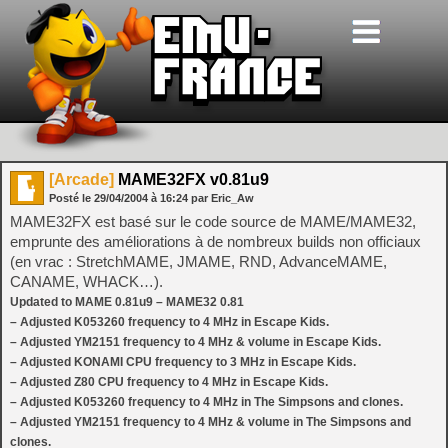
[Arcade]
MAME32FX v0.81u9
Posté le
29/04/2004
à
16:24
par Eric_Aw
MAME32FX est basé sur le code source de MAME/MAME32,
emprunte des améliorations à de nombreux builds non officiaux
(en vrac : StretchMAME, JMAME, RND, AdvanceMAME,
CANAME, WHACK…).
Updated to MAME 0.81u9 – MAME32 0.81
– Adjusted K053260 frequency to 4 MHz in Escape Kids.
– Adjusted YM2151 frequency to 4 MHz & volume in Escape Kids.
– Adjusted KONAMI CPU frequency to 3 MHz in Escape Kids.
– Adjusted Z80 CPU frequency to 4 MHz in Escape Kids.
– Adjusted K053260 frequency to 4 MHz in The Simpsons and clones.
– Adjusted YM2151 frequency to 4 MHz & volume in The Simpsons and
clones.