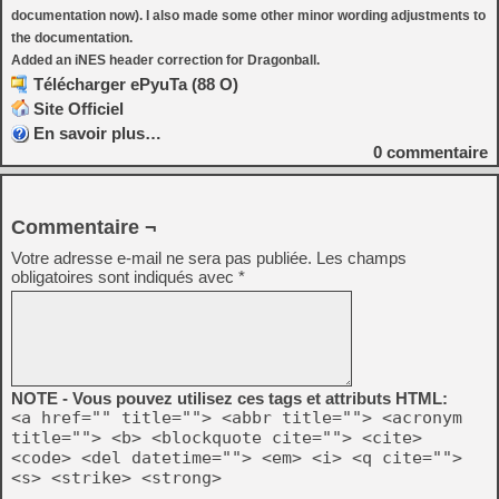
documentation now). I also made some other minor wording adjustments to
the documentation.
Added an iNES header correction for Dragonball.
Télécharger ePyuTa (88 O)
Site Officiel
En savoir plus…
0
commentaire
Commentaire ¬
Votre adresse e-mail ne sera pas publiée.
Les champs
obligatoires sont indiqués avec
*
NOTE - Vous pouvez utilisez ces tags et attributs HTML:
<a href="" title=""> <abbr title=""> <acronym
title=""> <b> <blockquote cite=""> <cite>
<code> <del datetime=""> <em> <i> <q cite="">
<s> <strike> <strong>