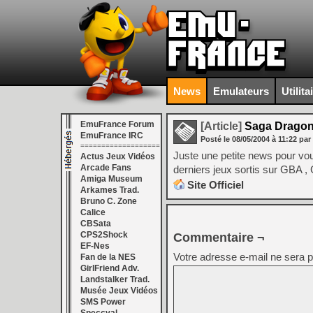
News
Emulateurs
Utilita
EmuFrance Forum
[Article]
Saga Dragon
EmuFrance IRC
Posté le
08/05/2004
à
11:22
par
===================
Juste une petite news pour vou
Actus Jeux Vidéos
Arcade Fans
derniers jeux sortis sur GBA 
Amiga Museum
Site Officiel
Arkames Trad.
Bruno C. Zone
Calice
CBSata
CPS2Shock
Commentaire ¬
EF-Nes
Votre adresse e-mail ne sera p
Fan de la NES
GirlFriend Adv.
Landstalker Trad.
Musée Jeux Vidéos
SMS Power