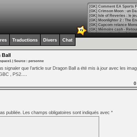
[GK] Comment EA Sports FC
[GK] Crimson Moon : un Dark
[GK] Isle of Reveries : le j
[GK] Moonlighter 2 : The En
[GK] Capcom relance Monste
ires
Traductions
Divers
Chat
[Mo5] Deux inédits du Virtu
[GK] Le beat'em up The Walk
 Ball
 space1
| Source :
personne
[GK] Endless Legend 2 : enf
s signaler que l’article sur Dragon Ball a été mis à jour avec les ima
, GBC , PS2….
[LS] [PS5] Le WebKit Userl
0
[GK] Oubliez Crazy Taxi, S
[LS] [Switch] NSZ 5.0.0 es
as publiée.
Les champs obligatoires sont indiqués avec
*
[GK] No More Room in Hell 2
[GK] Un chatbot Atelier Ryz
[GK] Mémoire cash - Splatte