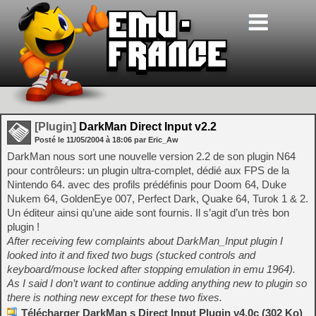
[Plugin]
DarkMan Direct Input v2.2
Posté le
11/05/2004
à
18:06
par Eric_Aw
DarkMan nous sort une nouvelle version 2.2 de son plugin N64
pour contrôleurs: un plugin ultra-complet, dédié aux FPS de la
Nintendo 64. avec des profils prédéfinis pour Doom 64, Duke
Nukem 64, GoldenEye 007, Perfect Dark, Quake 64, Turok 1 & 2.
Un éditeur ainsi qu’une aide sont fournis. Il s’agit d’un très bon
plugin !
After receiving few complaints about DarkMan_Input plugin I
looked into it and fixed two bugs (stucked controls and
keyboard/mouse locked after stopping emulation in emu 1964).
As I said I don’t want to continue adding anything new to plugin so
there is nothing new except for these two fixes.
Télécharger DarkMan s Direct Input Plugin v4.0c (302 Ko)