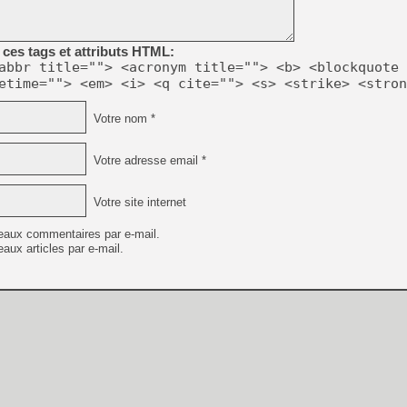
[GK] Résultats Nintendo : 
[GK] Déjà des dégraissage
ces tags et attributs HTML:
[Mo5] Brickboy cherche à r
abbr title=""> <acronym title=""> <b> <blockquote 
[GK] Minecraft et ses « Gra
etime=""> <em> <i> <q cite=""> <s> <strike> <stron
[GK] Beast of Reincarnation
[GK] Ubisoft : fin de parti
Votre nom *
[GK] Mémoire cash - Metroid
[GK] Dan Houser (GTA) défe
[GK] Comment EA Sports FC
Votre adresse email *
[GK] Crimson Moon : un Dark
[GK] Isle of Reveries : le j
[GK] Moonlighter 2 : The En
Votre site internet
[GK] Capcom relance Monste
eaux commentaires par e-mail.
aux articles par e-mail.
[GK] Guillermo del Toro ado