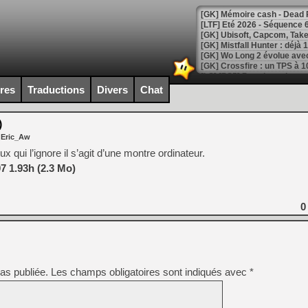
[LTF] Eté 2026 - Séquence 
[GK] Mistfall Hunter : déjà 
[GK] Wo Long 2 évolue avec
[GK] Crossfire : un TPS à 100
[LS] [PS5] Premiers signes 
ires
Traductions
Divers
Chat
)
 Eric_Aw
[Mo5] DOOM arrive en cart
 qui l’ignore il s’agit d’une montre ordinateur.
[GK] Bethesda fête les 30 
 1.93h (2.3 Mo)
[GK] Roblox : l'action en B
[GK] Agenda - GeForce NOW
0
[GK] Devolver Digital en a 
[LS] [PS5] ps5-y2jb-autolo
[GK] Pourquoi Marvel Tokon 
as publiée.
Les champs obligatoires sont indiqués avec
*
[GK] Test : Restory : Chill
[GK] GTA 6 : Rockstar Games
[GK] Hot Wheels Infinite Rus
[GK] Mémoire cash - Secret 