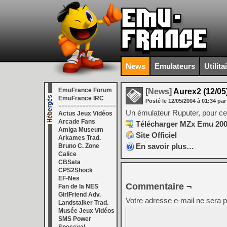
News
Emulateurs
Utilita
EmuFrance Forum
[News]
Aurex2 (12/05
EmuFrance IRC
Posté le
12/05/2004
à
01:34
par
===================
Un émulateur Ruputer, pour ceux
Actus Jeux Vidéos
Arcade Fans
Télécharger MZx Emu 2007
Amiga Museum
Site Officiel
Arkames Trad.
En savoir plus…
Bruno C. Zone
Calice
CBSata
CPS2Shock
EF-Nes
Commentaire ¬
Fan de la NES
GirlFriend Adv.
Votre adresse e-mail ne sera p
Landstalker Trad.
Musée Jeux Vidéos
SMS Power